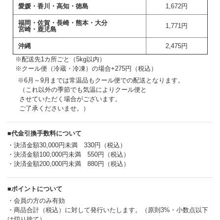
愛媛・香川・高知・徳島
1,672円
福岡・佐賀・長崎・熊本・大分
1,771円
宮崎・鹿児島
沖縄
2,475円
++
※配送先1カ所ごと（5kg以内）
++
※クール便（冷蔵・冷凍）の場合+275円（税込）
※6月～9月までは常温品もクール便での配送となります。
+++
（これ以外の季節でも気温によりクール便と
+++
させていただく場合がございます。
+++
ご了承くださいませ。）
■代金引換手数料について
・決済金額30,000円未満 330円（税込）
・決済金額100,000円未満 550円（税込）
・決済金額200,000円未満 880円（税込）
■ポイントについて
・会員の方のみ有効
・商品合計（税込）に対して発行いたします。（原則3%・小数点以下
は切り捨て）