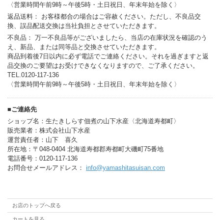
〈営業時間午前9時～午後5時・土日祝日、年末年始を除く〉
返品送料： お客様都合の場合はご容赦ください。ただし、不良品交
換、誤品配送交換は当社負担とさせていただきます。
不良品： 万一不良品等がございましたら、当店の在庫状況を確認のう
え、新品、または同等品と交換させていただきます。
商品到着後7日以内に必ず電話でご連絡ください。それを過ぎますと返
品交換のご要望はお受けできなくなりますので、ご了承ください。
TEL.0120-117-136
〈営業時間午前9時～午後5時・土日祝日、年末年始を除く〉
■ご連絡先
ショップ名：生たきしらす佃煮の山下水産〈北海道寿都町〉
販売業者：株式会社山下水産
運営責任者：山下 喜久
所在地：〒048-0404 北海道寿都郡寿都町大磯町75番地
電話番号：0120-117-136
お問合せメールアドレス：
info@yamashitasuisan.com
お店のトップへ戻る
カートを見る