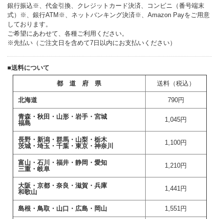
銀行振込※、代金引換、クレジットカード決済、コンビニ（番号端末
式）※、銀行ATM※、ネットバンキング決済※、Amazon Payをご用意
しております。
ご希望にあわせて、各種ご利用ください。
※先払い（ご注文日を含めて7日以内にお支払いください）
■送料について
都 道 府 県
送料（税込）
北海道
790円
青森・秋田・山形・岩手・宮城
1,045
円
福島
長野・新潟・群馬・山梨・栃木
1,100円
茨城・埼玉・千葉・東京・神奈川
富山・石川・福井・静岡・愛知
1,210円
三重・岐阜
大阪・京都・奈良・滋賀・兵庫
1,441円
和歌山
島根・鳥取・山口・広島・岡山
1,551円