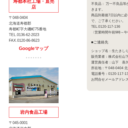
寿都本社工場・直売
不良品： 万一不良品
店
きます。
商品到着後7日以内に
〒048-0404
で、ご了承ください。
北海道寿都郡
TEL.0120-117-136
寿都町字大磯町75番地
〈営業時間午前9時～午
TEL.0136-62-2023
FAX.0120-86-8623
ご連絡先
Googleマップ
ショップ名：生たきし
販売業者：株式会社山
運営責任者：山下 喜
所在地：〒048-0404
電話番号：0120-117-1
お問合せメールアドレ
岩内食品工場
〒045-0001