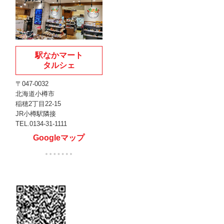
駅なかマート
タルシェ
〒047-0032
北海道小樽市
稲穂2丁目22-15
JR小樽駅隣接
TEL.0134-31-1111
Googleマップ