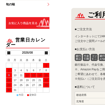
旬の味
ご利
お気に入りリストを見る
ご注文方法
インターネットにて24
ご注文やご質問メール
お支払い方法
2026/08
日
月
火
水
木
金
土
銀行振込※、代金引換
1
※、Amazon Payを
2
3
4
5
6
7
8
ご希望にあわせて、各
9
10
11
12
13
14
15
※先払い（ご注文日を
16
17
18
19
20
21
22
23
24
25
26
27
28
29
送料について
30
31
■
■
今日
定休日
都道府県
北海道