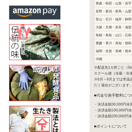
青森・秋田・山形
長野・新潟・群馬・山梨
富山・石川・福井・静岡
大阪・京都・奈良・滋賀
島根・鳥取・山口・広島
愛媛・香川・高知・徳島
福岡・佐賀・長崎・熊本
沖縄
※配送先1カ所ごと（5k
※クール便（冷蔵・冷凍
※6月～9月までは常
だく場合がございます
代金引換手数料につ
・決済金額30,000円未
・決済金額100,000円
・決済金額200,000円
ポイントについて