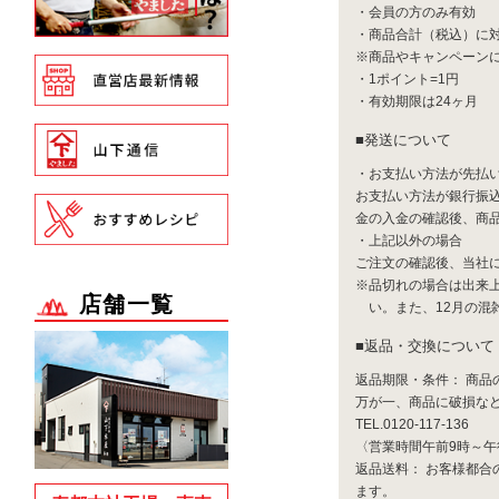
・会員の方のみ有効
・商品合計（税込）に
※商品やキャンペーン
・1ポイント=1円
・有効期限は24ヶ月
発送について
・お支払い方法が先払
お支払い方法が銀行振
金の入金の確認後、商
・上記以外の場合
ご注文の確認後、当社
※品切れの場合は出来
店舗一覧
い。また、12月の混
返品・交換について
返品期限・条件： 商品
万が一、商品に破損など
TEL.0120-117-136
〈営業時間午前9時～午
返品送料： お客様都
ます。