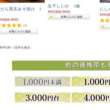
生干しいか 1枚
銀だら西京みそ漬け 1
にしん
¥691
(税抜 ¥640)
切
¥594
(税
64
(税抜 ¥800)
2件
1件中1件～31件を表示