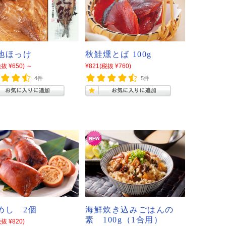
地ほっけ
秋鮭燻とば 100g
抜 ¥650)
～
¥821
(税抜 ¥760)
4件
5件
めし 2個
海鮮炊き込みごはんの
素 100g（1合用）
抜 ¥820)