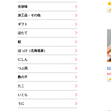
生珍味
加工品・その他
ギフト
ほたて
鮭
ほっけ（北海道産）
にしん
結
つぶ貝
¥4
数の子
たこ
いくら
うに