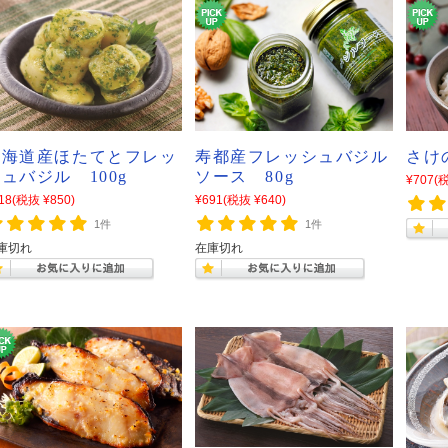
北海道産ほたてとフレッ
寿都産フレッシュバジル
さけ
ュバジル 100g
ソース 80g
¥707
(税
18
(税抜 ¥850)
¥691
(税抜 ¥640)
1件
1件
庫切れ
在庫切れ