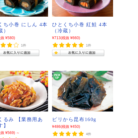
くち小巻 にしん 4本
ひとくち小巻 紅鮭 4本
蔵）
（冷蔵）
抜 ¥580)
¥713
(税抜 ¥660)
1件
1件
くるみ 【業務用あ
ピリから昆布160g
す】
¥486
(税抜 ¥450)
抜 ¥569)
～
4件