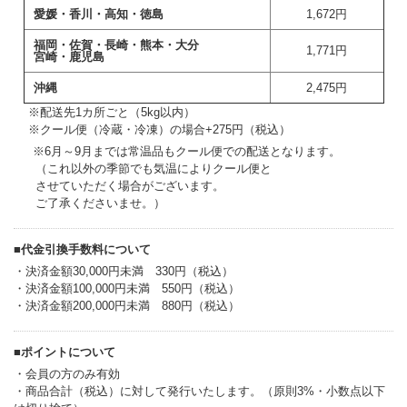
愛媛・香川・高知・徳島
1,672円
福岡・佐賀・長崎・熊本・大分
1,771円
宮崎・鹿児島
沖縄
2,475円
++
※配送先1カ所ごと（5kg以内）
++
※クール便（冷蔵・冷凍）の場合+275円（税込）
※6月～9月までは常温品もクール便での配送となります。
+++
（これ以外の季節でも気温によりクール便と
+++
させていただく場合がございます。
+++
ご了承くださいませ。）
■代金引換手数料について
・決済金額30,000円未満 330円（税込）
・決済金額100,000円未満 550円（税込）
・決済金額200,000円未満 880円（税込）
■ポイントについて
・会員の方のみ有効
・商品合計（税込）に対して発行いたします。（原則3%・小数点以下