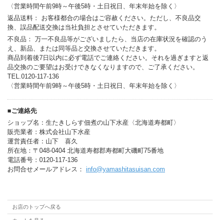
〈営業時間午前9時～午後5時・土日祝日、年末年始を除く〉
返品送料： お客様都合の場合はご容赦ください。ただし、不良品交
換、誤品配送交換は当社負担とさせていただきます。
不良品： 万一不良品等がございましたら、当店の在庫状況を確認のう
え、新品、または同等品と交換させていただきます。
商品到着後7日以内に必ず電話でご連絡ください。それを過ぎますと返
品交換のご要望はお受けできなくなりますので、ご了承ください。
TEL.0120-117-136
〈営業時間午前9時～午後5時・土日祝日、年末年始を除く〉
■ご連絡先
ショップ名：生たきしらす佃煮の山下水産〈北海道寿都町〉
販売業者：株式会社山下水産
運営責任者：山下 喜久
所在地：〒048-0404 北海道寿都郡寿都町大磯町75番地
電話番号：0120-117-136
お問合せメールアドレス：
info@yamashitasuisan.com
お店のトップへ戻る