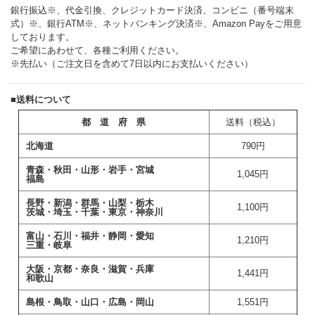
銀行振込※、代金引換、クレジットカード決済、コンビニ（番号端末
式）※、銀行ATM※、ネットバンキング決済※、Amazon Payをご用意
しております。
ご希望にあわせて、各種ご利用ください。
※先払い（ご注文日を含めて7日以内にお支払いください）
■送料について
都 道 府 県
送料（税込）
北海道
790円
青森・秋田・山形・岩手・宮城
1,045
円
福島
長野・新潟・群馬・山梨・栃木
1,100円
茨城・埼玉・千葉・東京・神奈川
富山・石川・福井・静岡・愛知
1,210円
三重・岐阜
大阪・京都・奈良・滋賀・兵庫
1,441円
和歌山
島根・鳥取・山口・広島・岡山
1,551円