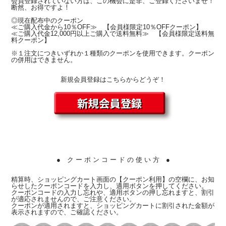
会員登録されていない方は、この機会に是非、ご登録くださいませ！
断然、お得ですよ！
◎現在配布中のクーポン
≪ご購入代金から10％OFF≫ 【会員様限定10％OFFクーポン】
≪ご購入代金12,000円以上ご購入で送料無料≫ 【会員様限定送料無
料クーポン】
※１注文につきいずれか１種類のクーポンを使用できます。クーポン
の併用はできません。
新規会員登録はこちらからどうぞ！
● ク ー ポ ン コ ー ド の 使 い 方 ●
精算時、ショッピングカート画面の【クーポン利用】の空欄に、お知
らせしたクーポンコードを入力し、適用ボタンを押してください。
クーポンコードの入力し忘れや、適用ボタンの押し忘れますと、割引
が適応されませんので、ご注意ください。
クーポンが適用されますと、ショッピングカートに割引された金額が
表示されますので、ご確認ください。