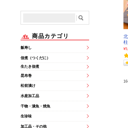
商品カテゴリ
柱
飯寿し
¥5
佃煮（つくだに）
生たき佃煮
昆布巻
1
松前漬け
水産加工品
干物・漬魚・焼魚
生珍味
加工品・その他