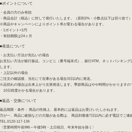
ポイントについて
・会員の方のみ有効
・商品合計（税込）に対して発行いたします。（原則3%・小数点以下は切り捨て
※商品やキャンペーンによりポイント率が変わる場合があります。
・1ポイント=1円
・有効期限は24ヶ月
発送について
・お支払い方法が先払いの場合
お支払い方法が銀行振込、コンビニ（番号端末式）、銀行ATM、ネットバンキン
します。
・上記以外の場合
ご注文の確認後、当社にて在庫がある場合3日以内に発送。
※品切れの場合は出来上がり次第発送します。季節商品はやや時間がかかりますの
10日程度かかる場合があります。
返品・交換について
返品期限・条件： 商品の性格上、基本的には返品はお受けいたしかねます。
万が一、商品に破損などの欠陥がある際は、 商品到着後7日以内に必ず電話でご連
TEL.0120-117-136
〈営業時間午前9時～午後5時・土日祝日、年末年始を除く〉