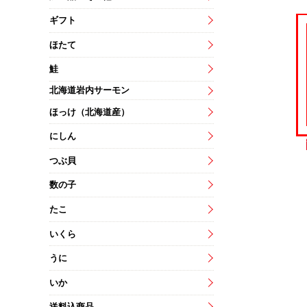
ギフト
ほたて
鮭
北海道岩内サーモン
ほっけ（北海道産）
にしん
つぶ貝
数の子
たこ
いくら
うに
いか
送料込商品