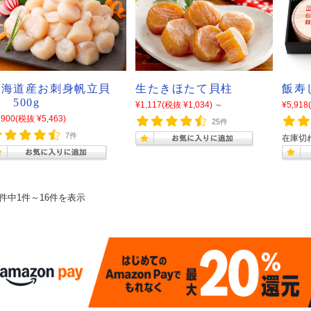
北海道産お刺身帆立貝
生たきほたて貝柱
飯寿
 500g
¥1,117
(税抜 ¥1,034)
～
¥5,918
,900
(税抜 ¥5,463)
25件
7件
在庫切
6件中1件～16件を表示