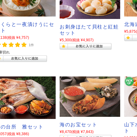
いくらと一夜漬けうにセ
北海
お刺身ほたて貝柱と紅鮭
ット
¥5,875
セット
,138
(税抜 ¥4,757)
¥5,300
(税抜 ¥4,907)
1件
庫切れ
海のお宝セット
山下
北の台所 雅セット
ト
¥8,470
(税抜 ¥7,843)
,057
(税抜 ¥8,386)