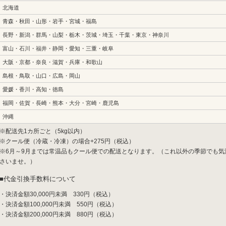
北海道
青森・秋田・山形・岩手・宮城・福島
長野・新潟・群馬・山梨・栃木・茨城・埼玉・千葉・東京・神奈川
富山・石川・福井・静岡・愛知・三重・岐阜
大阪・京都・奈良・滋賀・兵庫・和歌山
島根・鳥取・山口・広島・岡山
愛媛・香川・高知・徳島
福岡・佐賀・長崎・熊本・大分・宮崎・鹿児島
沖縄
※配送先1カ所ごと（5kg以内）
※クール便（冷蔵・冷凍）の場合+275円（税込）
※6月～9月までは常温品もクール便での配送となります。（これ以外の季節でも
さいませ。）
代金引換手数料について
・決済金額30,000円未満 330円（税込）
・決済金額100,000円未満 550円（税込）
・決済金額200,000円未満 880円（税込）