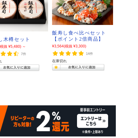
飯寿し食べ比べセット
【ポイント2倍商品】
し木樽セット
¥3,564
(税抜 ¥3,300)
(税抜 ¥5,480)
～
14件
7件
在庫切れ
れ