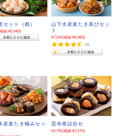
道セット（都）
山下水産釜たき喜びセッ
ト
(税抜 ¥5,440)
¥7,542
(税抜 ¥6,983)
3件
水産釜たき極みセッ
昆布巻詰合せ
¥2,781
(税抜 ¥2,575)