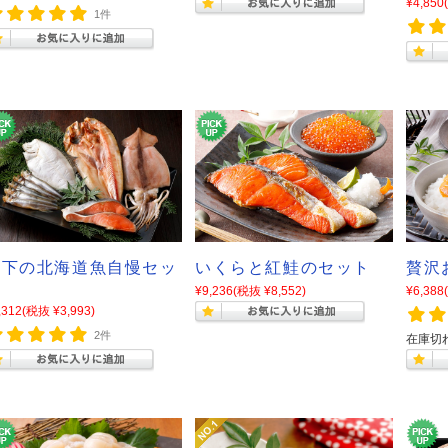
¥4,850
1件
山下の北海道魚自慢セッ
いくらと紅鮭のセット
贅沢
ト
¥9,236
(税抜 ¥8,552)
¥6,388
,312
(税抜 ¥3,993)
2件
在庫切