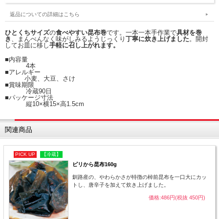
返品についての詳細はこちら
ひとくちサイズ
の
食べやすい昆布巻
です。一本一本手作業で
具材を巻
き
、まんべんなく味がしみるようじっくり
丁寧に炊き上げました
。開封
してお皿に移し
手軽に召し上がれます。
■内容量
4本
■アレルギー
小麦、大豆、さけ
■賞味期限
冷蔵90日
■パッケージ寸法
縦10×横15×高1.5cm
関連商品
PICK UP
【冷蔵】
ピリから昆布160g
釧路産の、やわらかさが特徴の棹前昆布を一口大にカッ
トし、唐辛子を加えて炊き上げました。
価格:486円(税抜 450円)