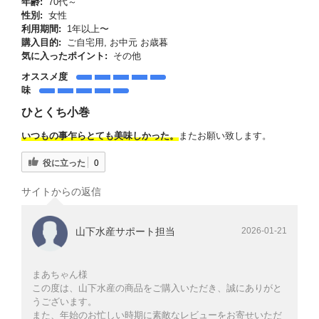
年齢:
70代～
性別:
女性
利用期間:
1年以上〜
購入目的:
ご自宅用, お中元 お歳暮
気に入ったポイント:
その他
オススメ度
味
ひとくち小巻
いつもの事乍らとても美味しかった。
またお願い致します。
役に立った
0
サイトからの返信
山下水産サポート担当
2026-01-21
まあちゃん様
この度は、山下水産の商品をご購入いただき、誠にありがと
うございます。
また、年始のお忙しい時期に素敵なレビューをお寄せいただ