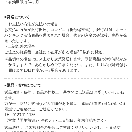
・有効期限は24ヶ月
■発送について
・お支払い方法が先払いの場合
お支払い方法が銀行振込、コンビニ（番号端末式）、銀行ATM、ネット
バンキング決済商品を選択された場合、代金の入金の確認後、商品を発
送いたします。
・上記以外の場合
ご注文の確認後、当社にて在庫がある場合3日以内に発送。
※品切れの場合は出来上がり次第発送します。季節商品はやや時間がか
かりますので、あらかじめご了承ください。また、12月の混雑時はお
届けまで10日程度かかる場合があります。
■返品・交換について
返品期限・条件： 商品の性格上、基本的には返品はお受けいたしかね
ます。
万が一、商品に破損などの欠陥がある際は、 商品到着後7日以内に必ず
電話でご連絡の上、ご返送ください。
TEL.0120-117-136
〈営業時間午前9時～午後5時・土日祝日、年末年始を除く〉
返品送料： お客様都合の場合はご容赦ください。ただし、不良品交