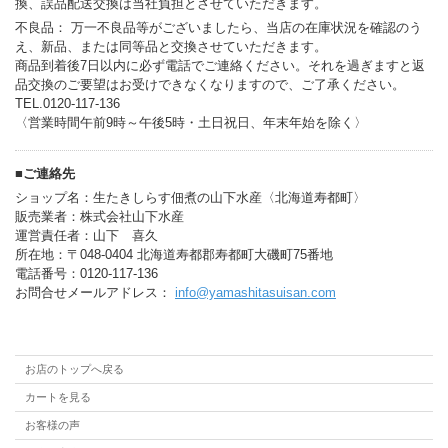
換、誤品配送交換は当社負担とさせていただきます。
不良品： 万一不良品等がございましたら、当店の在庫状況を確認のう
え、新品、または同等品と交換させていただきます。
商品到着後7日以内に必ず電話でご連絡ください。それを過ぎますと返
品交換のご要望はお受けできなくなりますので、ご了承ください。
TEL.0120-117-136
〈営業時間午前9時～午後5時・土日祝日、年末年始を除く〉
■ご連絡先
ショップ名：生たきしらす佃煮の山下水産〈北海道寿都町〉
販売業者：株式会社山下水産
運営責任者：山下 喜久
所在地：〒048-0404 北海道寿都郡寿都町大磯町75番地
電話番号：0120-117-136
お問合せメールアドレス：
info@yamashitasuisan.com
お店のトップへ戻る
カートを見る
お客様の声