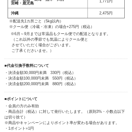
1,771円
宮崎・鹿児島
沖縄
2,475円
++
※配送先1カ所ごと（5kg以内）
++
※クール便（冷蔵・冷凍）の場合+275円（税込）
※6月～9月までは常温品もクール便での配送となります。
+++
（これ以外の季節でも気温によりクール便と
+++
させていただく場合がございます。
+++
ご了承くださいませ。）
■代金引換手数料について
・決済金額30,000円未満 330円（税込）
・決済金額100,000円未満 550円（税込）
・決済金額200,000円未満 880円（税込）
■ポイントについて
・会員の方のみ有効
・商品合計（税込）に対して発行いたします。（原則3%・小数点以下
は切り捨て）
※商品やキャンペーンによりポイント率が変わる場合があります。
・1ポイント=1円