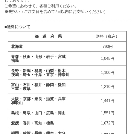
しております。
ご希望にあわせて、各種ご利用ください。
※先払い（ご注文日を含めて7日以内にお支払いください）
■送料について
都 道 府 県
送料（税込）
北海道
790円
青森・秋田・山形・岩手・宮城
1,045
円
福島
長野・新潟・群馬・山梨・栃木
1,100円
茨城・埼玉・千葉・東京・神奈川
富山・石川・福井・静岡・愛知
1,210円
三重・岐阜
大阪・京都・奈良・滋賀・兵庫
1,441円
和歌山
島根・鳥取・山口・広島・岡山
1,551円
愛媛・香川・高知・徳島
1,672円
福岡・佐賀・長崎・熊本・大分