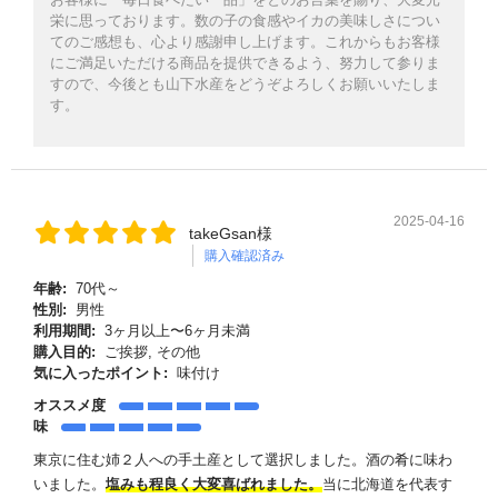
栄に思っております。数の子の食感やイカの美味しさについ
てのご感想も、心より感謝申し上げます。これからもお客様
にご満足いただける商品を提供できるよう、努力して参りま
すので、今後とも山下水産をどうぞよろしくお願いいたしま
す。
2025-04-16
takeGsan様
購入確認済み
年齢:
70代～
性別:
男性
利用期間:
3ヶ月以上〜6ヶ月未満
購入目的:
ご挨拶, その他
気に入ったポイント:
味付け
オススメ度
味
東京に住む姉２人への手土産として選択しました。酒の肴に味わ
いました。
塩みも程良く大変喜ばれました。
当に北海道を代表す