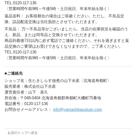
TEL.0120-117-136
〈営業時間午前9時～午後5時・土日祝日、年末年始を除く〉
返品送料： お客様都合の場合はご容赦ください。ただし、不良品交
換、誤品配送交換は当社負担とさせていただきます。
不良品： 万一不良品等がございましたら、当店の在庫状況を確認のう
え、新品、または同等品と交換させていただきます。
商品到着後7日以内に必ず電話でご連絡ください。それを過ぎますと返
品交換のご要望はお受けできなくなりますので、ご了承ください。
TEL.0120-117-136
〈営業時間午前9時～午後5時・土日祝日、年末年始を除く〉
■ご連絡先
ショップ名：生たきしらす佃煮の山下水産〈北海道寿都町〉
販売業者：株式会社山下水産
運営責任者：山下 喜久
所在地：〒048-0404 北海道寿都郡寿都町大磯町75番地
電話番号：0120-117-136
お問合せメールアドレス：
info@yamashitasuisan.com
お店のトップへ戻る