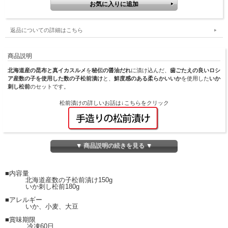
返品についての詳細はこちら
商品説明
北海道産の昆布と真イカスルメ
を
秘伝の醤油だれ
に漬け込んだ、
歯ごたえの良いロシ
ア産数の子を使用した数の子松前漬け
と、
鮮度感のある柔らかいいか
を使用した
いか
刺し松前
のセットです。
松前漬けの詳しいお話は↓こちらをクリック
▼ 商品説明の続きを見る ▼
■内容量
北海道産数の子松前漬け150g
いか刺し松前180g
■アレルギー
いか、小麦、大豆
■賞味期限
冷凍60日