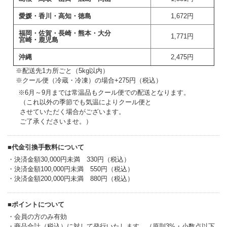
愛媛・香川・高知・徳島
1,672円
福岡・佐賀・長崎・熊本・大分
1,771円
宮崎・鹿児島
沖縄
2,475円
++
※配送先1カ所ごと（5kg以内）
++
※クール便（冷蔵・冷凍）の場合+275円（税込）
※6月～9月までは常温品もクール便での配送となります。
+++
（これ以外の季節でも気温によりクール便と
+++
させていただく場合がございます。
+++
ご了承くださいませ。）
■代金引換手数料について
・決済金額30,000円未満 330円（税込）
・決済金額100,000円未満 550円（税込）
・決済金額200,000円未満 880円（税込）
■ポイントについて
・会員の方のみ有効
・商品合計（税込）に対して発行いたします。（原則3%・小数点以下