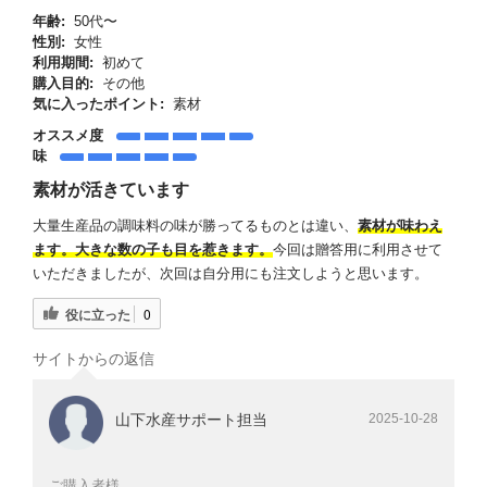
年齢:
50代〜
性別:
女性
利用期間:
初めて
購入目的:
その他
気に入ったポイント:
素材
オススメ度
味
素材が活きています
大量生産品の調味料の味が勝ってるものとは違い、
素材が味わえ
ます。大きな数の子も目を惹きます。
今回は贈答用に利用させて
いただきましたが、次回は自分用にも注文しようと思います。
役に立った
0
サイトからの返信
山下水産サポート担当
2025-10-28
ご購入者様