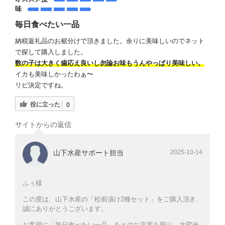
味
毎日食べたい一品
納税返礼品のお裾分けで頂きました。余りに美味しいのでネット
で探して購入しました。
数の子は大きく歯応え良いし勿論お味もうんやっぱり美味しい。
イカも美味しかったわぁ〜
リピ決定ですね。
役に立った
0
サイトからの返信
山下水産サポート担当
2025-10-14
ふぅ様
この度は、山下水産の「松前漬け2種セット」をご購入頂き、
誠にありがとうございます。
お客様に「毎日食べたい一品」をとのお言葉を賜り、大変光