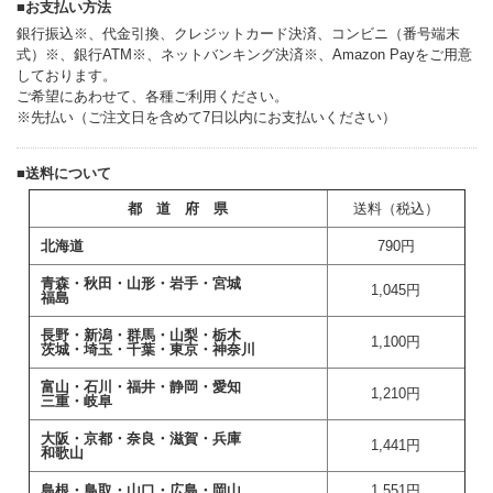
■お支払い方法
銀行振込※、代金引換、クレジットカード決済、コンビニ（番号端末
式）※、銀行ATM※、ネットバンキング決済※、Amazon Payをご用意
しております。
ご希望にあわせて、各種ご利用ください。
※先払い（ご注文日を含めて7日以内にお支払いください）
■送料について
都 道 府 県
送料（税込）
北海道
790円
青森・秋田・山形・岩手・宮城
1,045
円
福島
長野・新潟・群馬・山梨・栃木
1,100円
茨城・埼玉・千葉・東京・神奈川
富山・石川・福井・静岡・愛知
1,210円
三重・岐阜
大阪・京都・奈良・滋賀・兵庫
1,441円
和歌山
島根・鳥取・山口・広島・岡山
1,551円