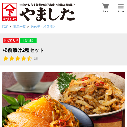
TOP
>
商品一覧
>
数の子・松前漬け
PICK UP
【冷凍】
松前漬け2種セット
3件