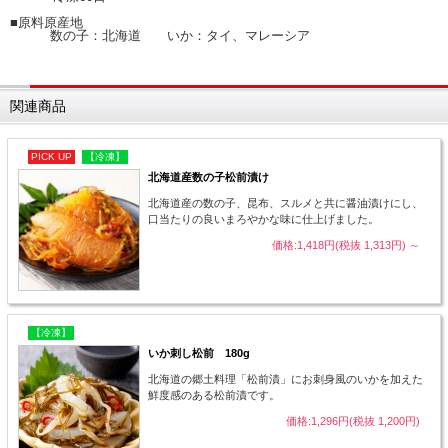
■原料原産地
数の子：北海道 いか：タイ、マレーシア
関連商品
PICK UP
【冷凍】
北海道産数の子松前漬け
北海道産の数の子、昆布、スルメと共に醤油漬けにし、
口当たりの良いまろやかな味に仕上げました。
価格:1,418円(税抜 1,313円)
～
【冷凍】
いか刺し松前 180g
北海道の郷土料理「松前漬」にお刺身風のいかを加えた
鮮度感のある松前漬です。
価格:1,296円(税抜 1,200円)