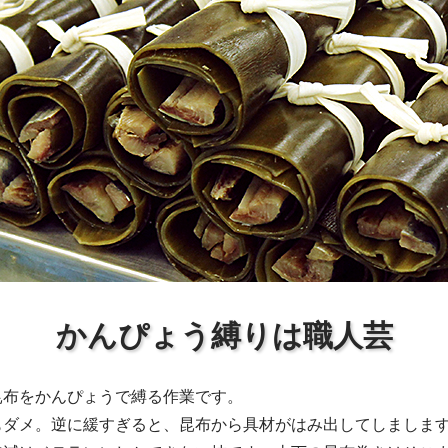
かんぴょう縛りは職人芸
昆布をかんぴょうで縛る作業です。
もダメ。逆に緩すぎると、昆布から具材がはみ出してしましま