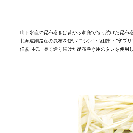
山下水産の昆布巻きは昔から家庭で造り続けた昆布
北海道釧路産の昆布を使い“ニシン”・“紅鮭”・“寒ブ
佃煮同様、長く造り続けた昆布巻き用のタレを使用