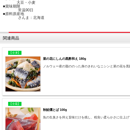
大豆・小麦
■賞味期限
常温90日
■原料原産地
さんま：北海道
関連商品
【冷凍】
菜の花にしんの黒酢和え 180g
ノルウェー産の脂ののった身のきれいなニシンと菜の花を黒
【冷蔵】
秋鮭燻とば 100g
魚の生臭さを抑え旨味だけを残し、程良い柔らかさに仕上げ