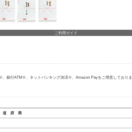
ご利用ガイド
銀行ATM※、ネットバンキング決済※、Amazon Payをご用意しており
 道 府 県