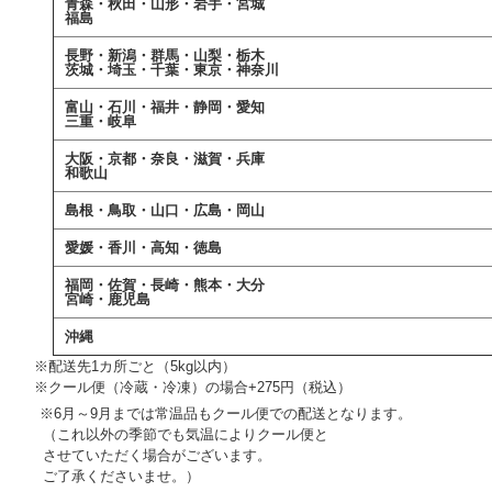
青森・秋田・山形・岩手・宮城
福島
長野・新潟・群馬・山梨・栃木
茨城・埼玉・千葉・東京・神奈川
富山・石川・福井・静岡・愛知
三重・岐阜
大阪・京都・奈良・滋賀・兵庫
和歌山
島根・鳥取・山口・広島・岡山
愛媛・香川・高知・徳島
福岡・佐賀・長崎・熊本・大分
宮崎・鹿児島
沖縄
++
※配送先1カ所ごと（5kg以内）
++
※クール便（冷蔵・冷凍）の場合+275円（税込）
※6月～9月までは常温品もクール便での配送となります。
+++
（これ以外の季節でも気温によりクール便と
+++
させていただく場合がございます。
+++
ご了承くださいませ。）