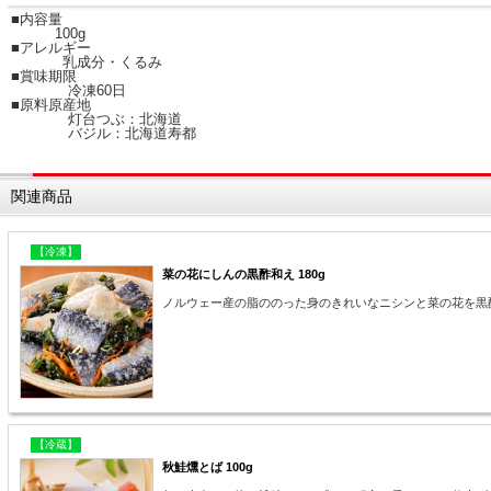
■内容量
100g
■アレルギー
乳成分・くるみ
■賞味期限
冷凍60日
■原料原産地
灯台つぶ：北海道
バジル：北海道寿都
関連商品
【冷凍】
菜の花にしんの黒酢和え 180g
ノルウェー産の脂ののった身のきれいなニシンと菜の花を黒
【冷蔵】
秋鮭燻とば 100g