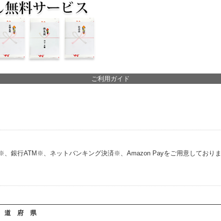
ご利用ガイド
銀行ATM※、ネットバンキング決済※、Amazon Payをご用意しており
 道 府 県