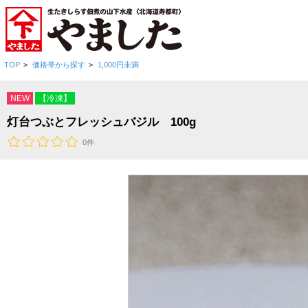
TOP
>
価格帯から探す
>
1,000円未満
NEW
【冷凍】
灯台つぶとフレッシュバジル 100g
0件