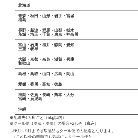
北海道
青森・秋田・山形・岩手・宮城
福島
長野・新潟・群馬・山梨・栃木
茨城・埼玉・千葉・東京・神奈川
富山・石川・福井・静岡・愛知
三重・岐阜
大阪・京都・奈良・滋賀・兵庫
和歌山
島根・鳥取・山口・広島・岡山
愛媛・香川・高知・徳島
福岡・佐賀・長崎・熊本・大分
宮崎・鹿児島
沖縄
++
※配送先1カ所ごと（5kg以内）
++
※クール便（冷蔵・冷凍）の場合+275円（税込）
※6月～9月までは常温品もクール便での配送となります。
+++
（これ以外の季節でも気温によりクール便と