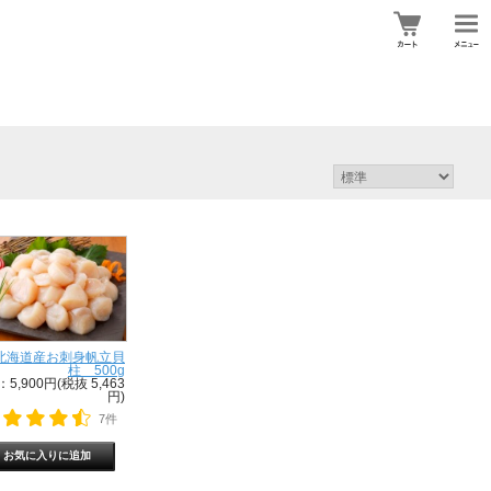
北海道産お刺身帆立貝
柱 500g
5,900円(税抜 5,463
円)
7件