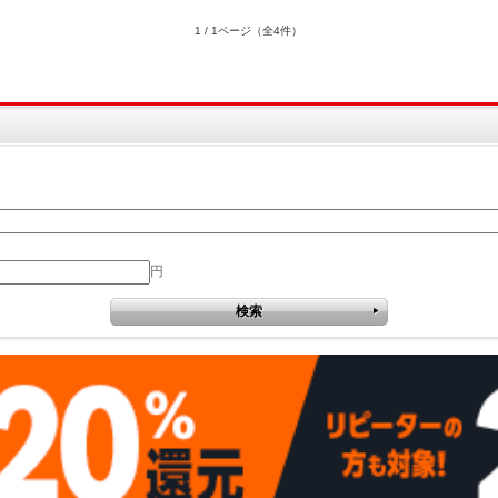
1 / 1ページ
（全4件）
円