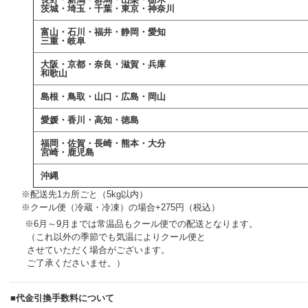
茨城・埼玉・千葉・東京・神奈川
富山・石川・福井・静岡・愛知
三重・岐阜
大阪・京都・奈良・滋賀・兵庫
和歌山
島根・鳥取・山口・広島・岡山
愛媛・香川・高知・徳島
福岡・佐賀・長崎・熊本・大分
宮崎・鹿児島
沖縄
++
※配送先1カ所ごと（5kg以内）
++
※クール便（冷蔵・冷凍）の場合+275円（税込）
※6月～9月までは常温品もクール便での配送となります。
+++
（これ以外の季節でも気温によりクール便と
+++
させていただく場合がございます。
+++
ご了承くださいませ。）
■代金引換手数料について