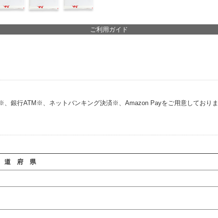
ご利用ガイド
銀行ATM※、ネットバンキング決済※、Amazon Payをご用意しており
 道 府 県