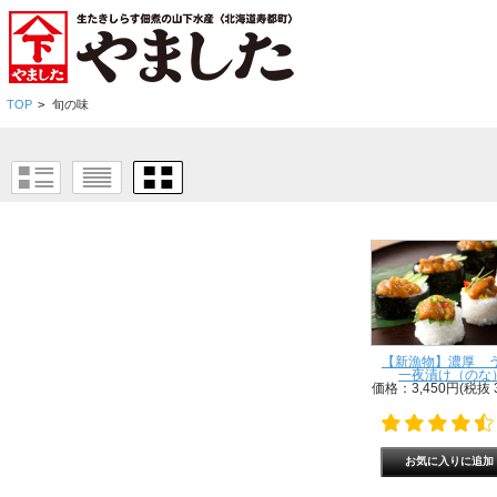
TOP
>
旬の味
【新漁物】濃厚 
一夜漬け（のな）
価格：3,450円(税抜 3