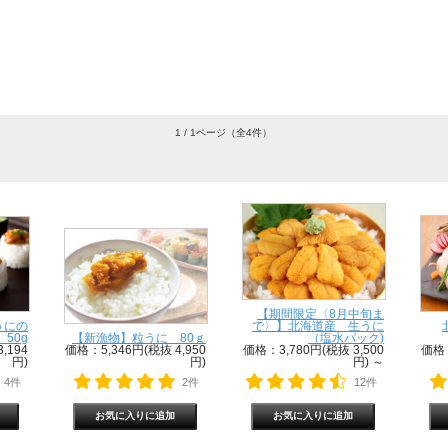
1 / 1ページ
（全4件）
【期間限定〈8月中旬ま
うにの
で〉】北海道産 生うに
50g
【新漁物】粒うに 80ｇ
（塩水パック)
,194
価格：5,346円(税抜 4,950
価格：3,780円(税抜 3,500
価格：
円)
円)
円)
～
4件
2件
12件