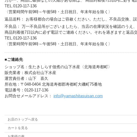
万が一、商品に破損などの欠陥がある際は、 商品到着後7日以内に必ず電
TEL.0120-117-136
〈営業時間午前9時～午後5時・土日祝日、年末年始を除く〉
返品送料： お客様都合の場合はご容赦ください。ただし、不良品交換、
不良品： 万一不良品等がございましたら、当店の在庫状況を確認のうえ
商品到着後7日以内に必ず電話でご連絡ください。それを過ぎますと返品
TEL.0120-117-136
〈営業時間午前9時～午後5時・土日祝日、年末年始を除く〉
■ご連絡先
ショップ名：生たきしらす佃煮の山下水産〈北海道寿都町〉
販売業者：株式会社山下水産
運営責任者：山下 喜久
所在地：〒048-0404 北海道寿都郡寿都町大磯町75番地
電話番号：0120-117-136
お問合せメールアドレス：
info@yamashitasuisan.com
お店のトップへ戻る
カートを見る
お客様の声